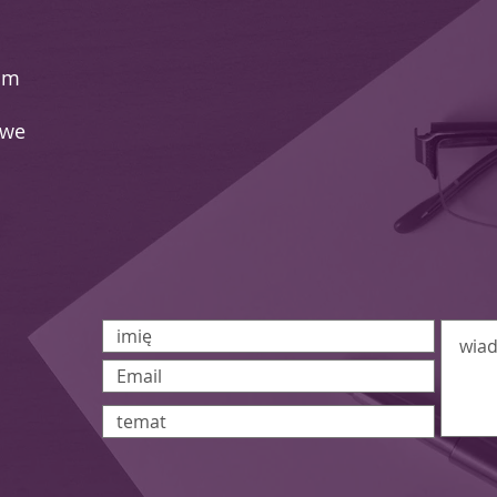
Biuro Rachunkowe Anna Gryczka
om
owe
Oferujemy możliwość ustalenia
spotkani