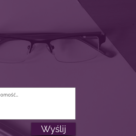
 indywidualnych godzin
a!
Wyślij